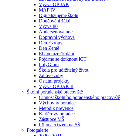
Výzva OP JAK
MAP IV
Digitalizujeme školu
Doučování žáků
Výzva 80
Andersenova noc
Dopravní výchova
Den Evropy
Den Země
EU peníze školám
Pojďme se dotknout ICT
PolyGram
Škola pro udržitelný život
Zdravé zuby
Ostatní projekty
Výzva OP JAK II
Školní poradenské pracoviště
Činnost školního poradenského pracoviště
Výchovný poradce
Metodik prevence
Kariérový poradce
Zástupce MŠ
Přijímací řízení na SŠ
Fotogalerie
2020 ⁄ 2021