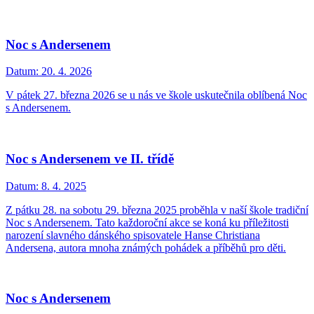
Noc s Andersenem
Datum:
20. 4. 2026
V pátek 27. března 2026 se u nás ve škole uskutečnila oblíbená Noc
s Andersenem.
Noc s Andersenem ve II. třídě
Datum:
8. 4. 2025
Z pátku 28. na sobotu 29. března 2025 proběhla v naší škole tradiční
Noc s Andersenem. Tato každoroční akce se koná ku příležitosti
narození slavného dánského spisovatele Hanse Christiana
Andersena, autora mnoha známých pohádek a příběhů pro děti.
Noc s Andersenem