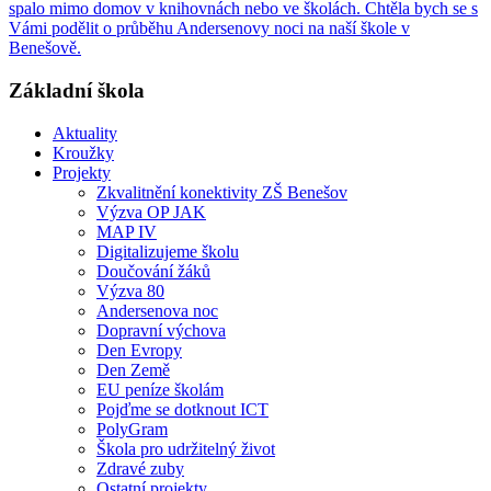
spalo mimo domov v knihovnách nebo ve školách. Chtěla bych se s
Vámi podělit o průběhu Andersenovy noci na naší škole v
Benešově.
Základní škola
Aktuality
Kroužky
Projekty
Zkvalitnění konektivity ZŠ Benešov
Výzva OP JAK
MAP IV
Digitalizujeme školu
Doučování žáků
Výzva 80
Andersenova noc
Dopravní výchova
Den Evropy
Den Země
EU peníze školám
Pojďme se dotknout ICT
PolyGram
Škola pro udržitelný život
Zdravé zuby
Ostatní projekty