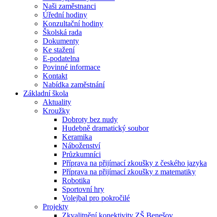
Naši zaměstnanci
Úřední hodiny
Konzultační hodiny
Školská rada
Dokumenty
Ke stažení
E-podatelna
Povinné informace
Kontakt
Nabídka zaměstnání
Základní škola
Aktuality
Kroužky
Dobroty bez nudy
Hudebně dramatický soubor
Keramika
Náboženství
Průzkumníci
Příprava na přijímací zkoušky z českého jazyka
Příprava na přijímací zkoušky z matematiky
Robotika
Sportovní hry
Volejbal pro pokročilé
Projekty
Zkvalitnění konektivity ZŠ Benešov