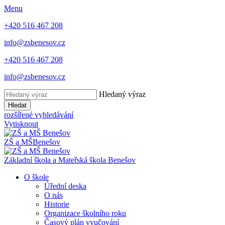
Menu
+420 516 467 208
info@zsbenesov.cz
+420 516 467 208
info@zsbenesov.cz
Hledaný výraz
Hledat
rozšířené vyhledávání
Vytisknout
ZŠ a MŠ
Benešov
Základní škola a Mateřská škola Benešov
O škole
Úřední deska
O nás
Historie
Organizace školního roku
Časový plán vyučování