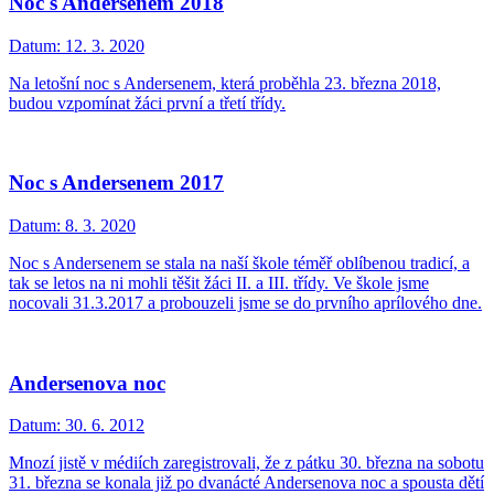
Noc s Andersenem 2018
Datum:
12. 3. 2020
Na letošní noc s Andersenem, která proběhla 23. března 2018,
budou vzpomínat žáci první a třetí třídy.
Noc s Andersenem 2017
Datum:
8. 3. 2020
Noc s Andersenem se stala na naší škole téměř oblíbenou tradicí, a
tak se letos na ni mohli těšit žáci II. a III. třídy. Ve škole jsme
nocovali 31.3.2017 a probouzeli jsme se do prvního aprílového dne.
Andersenova noc
Datum:
30. 6. 2012
Mnozí jistě v médiích zaregistrovali, že z pátku 30. března na sobotu
31. března se konala již po dvanácté Andersenova noc a spousta dětí