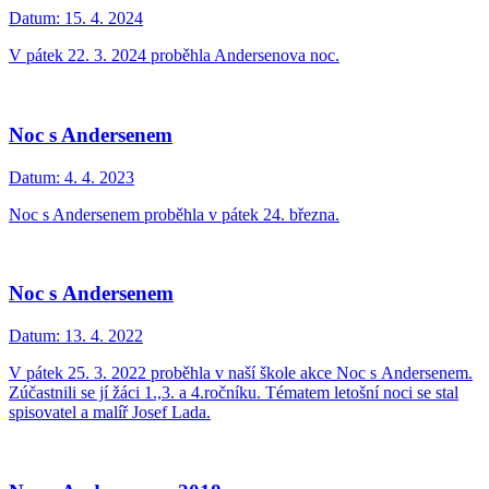
Datum:
15. 4. 2024
V pátek 22. 3. 2024 proběhla Andersenova noc.
Noc s Andersenem
Datum:
4. 4. 2023
Noc s Andersenem proběhla v pátek 24. března.
Noc s Andersenem
Datum:
13. 4. 2022
V pátek 25. 3. 2022 proběhla v naší škole akce Noc s Andersenem.
Zúčastnili se jí žáci 1.,3. a 4.ročníku. Tématem letošní noci se stal
spisovatel a malíř Josef Lada.