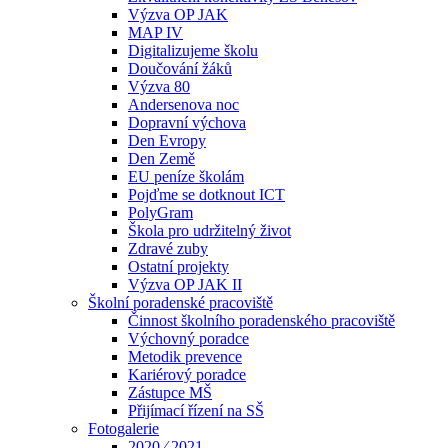
Výzva OP JAK
MAP IV
Digitalizujeme školu
Doučování žáků
Výzva 80
Andersenova noc
Dopravní výchova
Den Evropy
Den Země
EU peníze školám
Pojďme se dotknout ICT
PolyGram
Škola pro udržitelný život
Zdravé zuby
Ostatní projekty
Výzva OP JAK II
Školní poradenské pracoviště
Činnost školního poradenského pracoviště
Výchovný poradce
Metodik prevence
Kariérový poradce
Zástupce MŠ
Přijímací řízení na SŠ
Fotogalerie
2020 ⁄ 2021