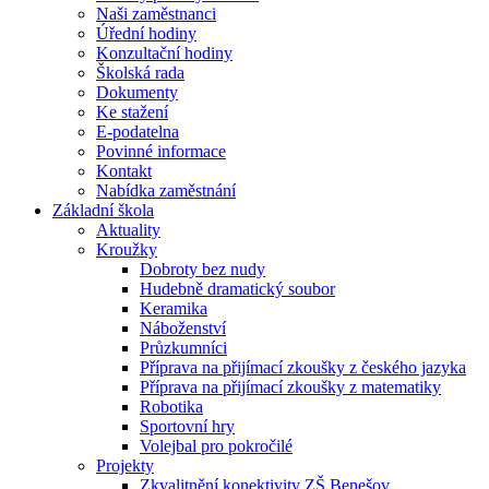
Naši zaměstnanci
Úřední hodiny
Konzultační hodiny
Školská rada
Dokumenty
Ke stažení
E-podatelna
Povinné informace
Kontakt
Nabídka zaměstnání
Základní škola
Aktuality
Kroužky
Dobroty bez nudy
Hudebně dramatický soubor
Keramika
Náboženství
Průzkumníci
Příprava na přijímací zkoušky z českého jazyka
Příprava na přijímací zkoušky z matematiky
Robotika
Sportovní hry
Volejbal pro pokročilé
Projekty
Zkvalitnění konektivity ZŠ Benešov