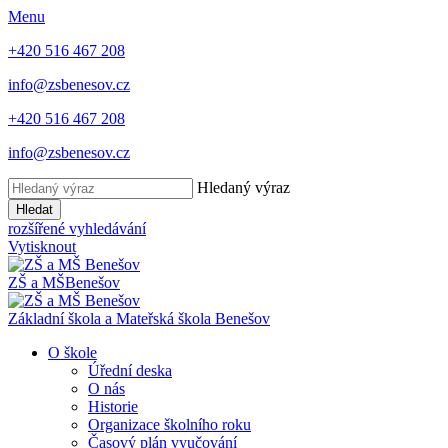
Menu
+420 516 467 208
info@zsbenesov.cz
+420 516 467 208
info@zsbenesov.cz
Hledaný výraz
Hledat
rozšířené vyhledávání
Vytisknout
ZŠ a MŠ
Benešov
Základní škola a Mateřská škola Benešov
O škole
Úřední deska
O nás
Historie
Organizace školního roku
Časový plán vyučování