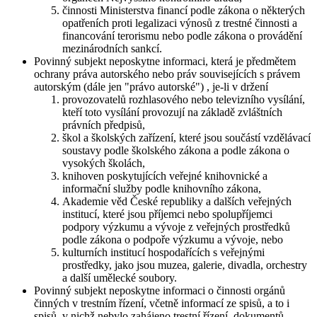
činnosti Ministerstva financí podle zákona o některých
opatřeních proti legalizaci výnosů z trestné činnosti a
financování terorismu nebo podle zákona o provádění
mezinárodních sankcí.
Povinný subjekt neposkytne informaci, která je předmětem
ochrany práva autorského nebo práv souvisejících s právem
autorským (dále jen "právo autorské") , je-li v držení
provozovatelů rozhlasového nebo televizního vysílání,
kteří toto vysílání provozují na základě zvláštních
právních předpisů,
škol a školských zařízení, které jsou součástí vzdělávací
soustavy podle školského zákona a podle zákona o
vysokých školách,
knihoven poskytujících veřejné knihovnické a
informační služby podle knihovního zákona,
Akademie věd České republiky a dalších veřejných
institucí, které jsou příjemci nebo spolupříjemci
podpory výzkumu a vývoje z veřejných prostředků
podle zákona o podpoře výzkumu a vývoje, nebo
kulturních institucí hospodařících s veřejnými
prostředky, jako jsou muzea, galerie, divadla, orchestry
a další umělecké soubory.
Povinný subjekt neposkytne informaci o činnosti orgánů
činných v trestním řízení, včetně informací ze spisů, a to i
spisů, v nichž nebylo zahájeno trestní řízení, dokumentů,