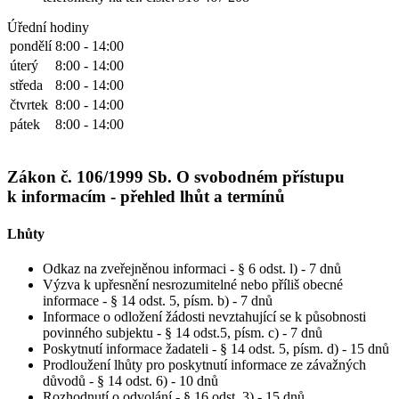
Úřední hodiny
pondělí
8:00 - 14:00
úterý
8:00 - 14:00
středa
8:00 - 14:00
čtvrtek
8:00 - 14:00
pátek
8:00 - 14:00
Zákon č. 106/1999 Sb. O svobodném přístupu
k informacím - přehled lhůt a termínů
Lhůty
Odkaz na zveřejněnou informaci - § 6 odst. l) - 7 dnů
Výzva k upřesnění nesrozumitelné nebo příliš obecné
informace - § 14 odst. 5, písm. b) - 7 dnů
Informace o odložení žádosti nevztahující se k působnosti
povinného subjektu - § 14 odst.5, písm. c) - 7 dnů
Poskytnutí informace žadateli - § 14 odst. 5, písm. d) - 15 dnů
Prodloužení lhůty pro poskytnutí informace ze závažných
důvodů - § 14 odst. 6) - 10 dnů
Rozhodnutí o odvolání - § 16 odst. 3) - 15 dnů