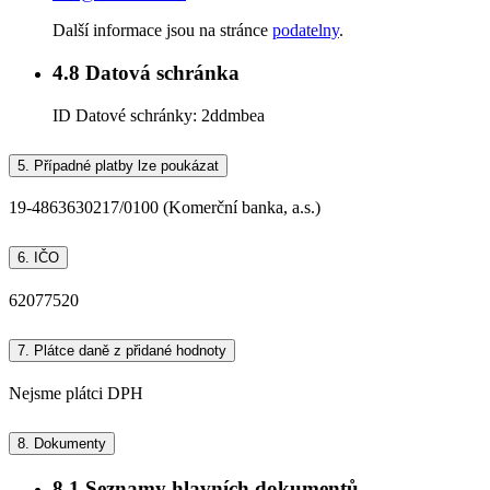
Další informace jsou na stránce
podatelny
.
4.8
Datová schránka
ID Datové schránky:
2ddmbea
5.
Případné platby lze poukázat
19-4863630217/0100 (Komerční banka, a.s.)
6.
IČO
62077520
7.
Plátce daně z přidané hodnoty
Nejsme plátci DPH
8.
Dokumenty
8.1
Seznamy hlavních dokumentů