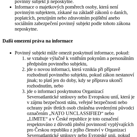
povinný subjekt ji neposkytne.
Informace o majetkových poměrech osoby, která není
povinným subjektem, získané na základě zákonů o daních,
poplatcích, penzijním nebo zdravotním pojištění anebo
sociálním zabezpečení povinný subjekt podle tohoto zákona
neposkytne.
Další omezení práva na informace
Povinný subjekt může omezit poskytnutí informace, pokud:
se vztahuje výlučně k vnitřním pokynům a personálním
předpisům povinného subjektu,
jde o novou informaci, která vznikla při přípravě
rozhodnutí povinného subjektu, pokud zákon nestanoví
jinak; to platí jen do doby, kdy se příprava ukončí
rozhodnutím, nebo
jde o informaci poskytnutou Organizací
Severoatlantické smlouvy nebo Evropskou unií, která je
v zájmu bezpečnosti státu, veřejné bezpečnosti nebo
ochrany práv třetích osob chráněna uvedenými původci
označením „NATO UNCLASSIFIED“ nebo
„LIMITE“ a v České republice je toto označení
respektováno z důvodů plnění povinností vyplývajících
pro Českou republiku z jejího členství v Organizaci
Severoatlantické smlouvy nebo Evropské unii, pokud