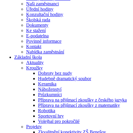
Naši zaměstnanci
Úřední hodiny
Konzultační hodiny
Školská rada
Dokumenty
Ke stažení
E-podatelna
Povinné informace
Kontakt
Nabídka zaměstnání
Základní škola
Aktuality
Kroužky
Dobroty bez nudy
Hudebně dramatický soubor
Keramika
Náboženství
Průzkumníci
Příprava na přijímací zkoušky z českého jazyka
Příprava na přijímací zkoušky z matematiky
Robotika
Sportovní hry
Volejbal pro pokročilé
Projekty
Zkvalitnění konektivity ZŠ Benešov