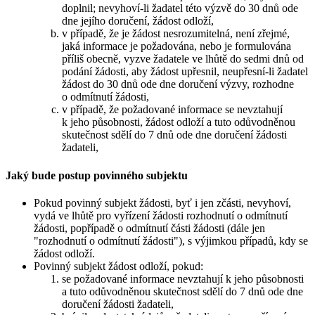
doplnil; nevyhoví-li žadatel této výzvě do 30 dnů ode
dne jejího doručení, žádost odloží,
v případě, že je žádost nesrozumitelná, není zřejmé,
jaká informace je požadována, nebo je formulována
příliš obecně, vyzve žadatele ve lhůtě do sedmi dnů od
podání žádosti, aby žádost upřesnil, neupřesní-li žadatel
žádost do 30 dnů ode dne doručení výzvy, rozhodne
o odmítnutí žádosti,
v případě, že požadované informace se nevztahují
k jeho působnosti, žádost odloží a tuto odůvodněnou
skutečnost sdělí do 7 dnů ode dne doručení žádosti
žadateli,
Jaký bude postup povinného subjektu
Pokud povinný subjekt žádosti, byť i jen zčásti, nevyhoví,
vydá ve lhůtě pro vyřízení žádosti rozhodnutí o odmítnutí
žádosti, popřípadě o odmítnutí části žádosti (dále jen
"rozhodnutí o odmítnutí žádosti"), s výjimkou případů, kdy se
žádost odloží.
Povinný subjekt žádost odloží, pokud:
se požadované informace nevztahují k jeho působnosti
a tuto odůvodněnou skutečnost sdělí do 7 dnů ode dne
doručení žádosti žadateli,