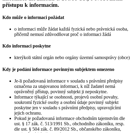
přístupu k informacím.
Kdo může o informaci požádat
o informaci může žádat každá fyzická nebo právnická osoba,
přičemž nemusí zdůvodňovat proč o informaci žádá
Kdo informaci poskytne
kterýkoli státní orgán nebo orgány územní samosprávy (obce)
Kdy je podání informace povinným subjektem omezeno
Je-li požadovaná informace v souladu s právními předpisy
označena za utajovanou informaci, k níž žadatel nemá
oprávněný přístup, povinný subjekt ji neposkytne.
Informace týkající se osobnosti, projevů osobní povahy,
soukromí fyzické osoby a osobní údaje povinný subjekt
poskytne jen v souladu s právními předpisy, upravujícími
jejich ochranu.
Pokud je požadovaná informace obchodním tajemstvím dle
ust. § 17 zák. č. 513/1991 Sb., obchodního zákoníku, resp.
dle ust. § 504 zák. č. 89/2012 Sb., občanského zákoníku,