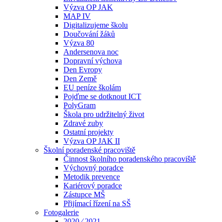
Výzva OP JAK
MAP IV
Digitalizujeme školu
Doučování žáků
Výzva 80
Andersenova noc
Dopravní výchova
Den Evropy
Den Země
EU peníze školám
Pojďme se dotknout ICT
PolyGram
Škola pro udržitelný život
Zdravé zuby
Ostatní projekty
Výzva OP JAK II
Školní poradenské pracoviště
Činnost školního poradenského pracoviště
Výchovný poradce
Metodik prevence
Kariérový poradce
Zástupce MŠ
Přijímací řízení na SŠ
Fotogalerie
2020 ⁄ 2021