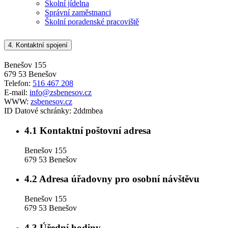
Školní jídelna
Správní zaměstnanci
Školní poradenské pracoviště
4.
Kontaktní spojení
Benešov 155
679 53 Benešov
Telefon:
516 467 208
E-mail:
info@zsbenesov.cz
WWW:
zsbenesov.cz
ID Datové schránky:
2ddmbea
4.1
Kontaktní poštovní adresa
Benešov 155
679 53 Benešov
4.2
Adresa úřadovny pro osobní návštěvu
Benešov 155
679 53 Benešov
4.3
Úřední hodiny