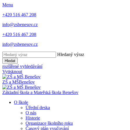
Menu
+420 516 467 208
info@zsbenesov.cz
+420 516 467 208
info@zsbenesov.cz
Hledaný výraz
Hledat
rozšířené vyhledávání
Vytisknout
ZŠ a MŠ
Benešov
Základní škola a Mateřská škola Benešov
O škole
Úřední deska
O nás
Historie
Organizace školního roku
Časový plán vyučování