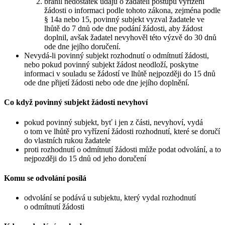
bránil nedostatek údajů o žadateli postupu vyřízení
žádosti o informaci podle tohoto zákona, zejména podle
§ 14a nebo 15, povinný subjekt vyzval žadatele ve
lhůtě do 7 dnů ode dne podání žádosti, aby žádost
doplnil, avšak žadatel nevyhověl této výzvě do 30 dnů
ode dne jejího doručení.
Nevydá-li povinný subjekt rozhodnutí o odmítnutí žádosti,
nebo pokud povinný subjekt žádost neodloží, poskytne
informaci v souladu se žádostí ve lhůtě nejpozději do 15 dnů
ode dne přijetí žádosti nebo ode dne jejího doplnění.
Co když povinný subjekt žádosti nevyhoví
pokud povinný subjekt, byť i jen z části, nevyhoví, vydá
o tom ve lhůtě pro vyřízení žádosti rozhodnutí, které se doručí
do vlastních rukou žadatele
proti rozhodnutí o odmítnutí žádosti může podat odvolání, a to
nejpozději do 15 dnů od jeho doručení
Komu se odvolání posílá
odvolání se podává u subjektu, který vydal rozhodnutí
o odmítnutí žádosti