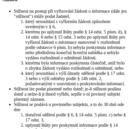
Stížnost na postup při vyřizování žádosti o informace (dále jen
"stížnost") může podat žadatel,
který nesouhlasí s vyřízením žádosti způsobem
uvedeným v § 6,
kterému po uplynutí lhůty podle § 14 odst. 5 písm. d), §
14 odst. 6 nebo § 15 odst. 3 nebo po uplynutí lhůty pro
vyřízení žádosti o informace stanovené v rozhodnutí
podle odstavce 6 písm. b) nebyla poskytnuta informace
nebo předložena konečná licenční nabídka a nebylo
vydáno rozhodnutí o odmítnutí žádosti,
kterému byla informace poskytnuta částečně, aniž bylo
o zbytku žádosti vydáno rozhodnutí o odmítnutí, nebo
který nesouhlasí s výší úhrady sdělené podle § 17 odst.
3 nebo s výší odměny podle § 14b odst. 2,
požadovanými v souvislosti s poskytováním informací.
Stížnost lze podat písemně nebo ústně; je-li stížnost podána
ústně a nelze-li ji ihned vyřídit, sepíše o ní povinný subjekt
písemný záznam.
Stížnost se podává u povinného subjektu, a to do 30 dnů ode
dne
doručení sdělení podle § 6, § 14 odst. 5 písm. c) nebo §
17 odst. 3,
uplynutí lhůty pro poskytnutí informace podle § 14