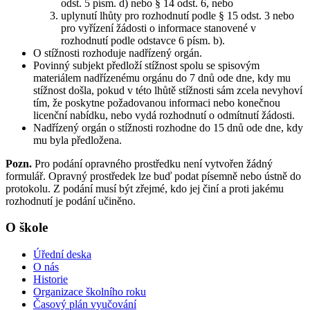
odst. 5 písm. d) nebo § 14 odst. 6, nebo
uplynutí lhůty pro rozhodnutí podle § 15 odst. 3 nebo
pro vyřízení žádosti o informace stanovené v
rozhodnutí podle odstavce 6 písm. b).
O stížnosti rozhoduje nadřízený orgán.
Povinný subjekt předloží stížnost spolu se spisovým
materiálem nadřízenému orgánu do 7 dnů ode dne, kdy mu
stížnost došla, pokud v této lhůtě stížnosti sám zcela nevyhoví
tím, že poskytne požadovanou informaci nebo konečnou
licenční nabídku, nebo vydá rozhodnutí o odmítnutí žádosti.
Nadřízený orgán o stížnosti rozhodne do 15 dnů ode dne, kdy
mu byla předložena.
Pozn.
Pro podání opravného prostředku není vytvořen žádný
formulář. Opravný prostředek lze buď podat písemně nebo ústně do
protokolu. Z podání musí být zřejmé, kdo jej činí a proti jakému
rozhodnutí je podání učiněno.
O škole
Úřední deska
O nás
Historie
Organizace školního roku
Časový plán vyučování