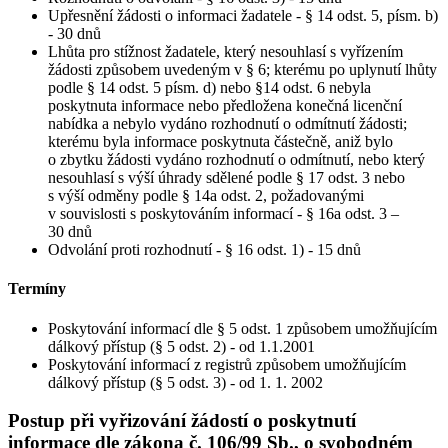
Upřesnění žádosti o informaci žadatele - § 14 odst. 5, písm. b)
- 30 dnů
Lhůta pro stížnost žadatele, který nesouhlasí s vyřízením
žádosti způsobem uvedeným v § 6; kterému po uplynutí lhůty
podle § 14 odst. 5 písm. d) nebo §14 odst. 6 nebyla
poskytnuta informace nebo předložena konečná licenční
nabídka a nebylo vydáno rozhodnutí o odmítnutí žádosti;
kterému byla informace poskytnuta částečně, aniž bylo
o zbytku žádosti vydáno rozhodnutí o odmítnutí, nebo který
nesouhlasí s výší úhrady sdělené podle § 17 odst. 3 nebo
s výší odměny podle § 14a odst. 2, požadovanými
v souvislosti s poskytováním informací - § 16a odst. 3 –
30 dnů
Odvolání proti rozhodnutí - § 16 odst. 1) - 15 dnů
Termíny
Poskytování informací dle § 5 odst. 1 způsobem umožňujícím
dálkový přístup (§ 5 odst. 2) - od 1.1.2001
Poskytování informací z registrů způsobem umožňujícím
dálkový přístup (§ 5 odst. 3) - od 1. 1. 2002
Postup při vyřizování žádostí o poskytnutí
informace dle zákona č. 106/99 Sb., o svobodném