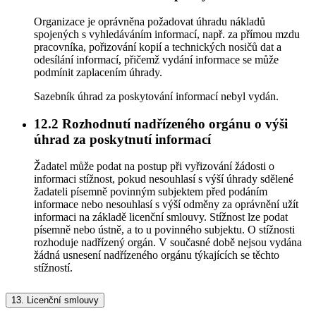
Organizace je oprávněna požadovat úhradu nákladů
spojených s vyhledáváním informací, např. za přímou mzdu
pracovníka, pořizování kopií a technických nosičů dat a
odesílání informací, přičemž vydání informace se může
podmínit zaplacením úhrady.
Sazebník úhrad za poskytování informací nebyl vydán.
12.2
Rozhodnutí nadřízeného orgánu o výši
úhrad za poskytnutí informací
Žadatel může podat na postup při vyřizování žádosti o
informaci stížnost, pokud nesouhlasí s výší úhrady sdělené
žadateli písemně povinným subjektem před podáním
informace nebo nesouhlasí s výší odměny za oprávnění užít
informaci na základě licenční smlouvy. Stížnost lze podat
písemně nebo ústně, a to u povinného subjektu. O stížnosti
rozhoduje nadřízený orgán. V současné době nejsou vydána
žádná usnesení nadřízeného orgánu týkajících se těchto
stížností.
13.
Licenční smlouvy