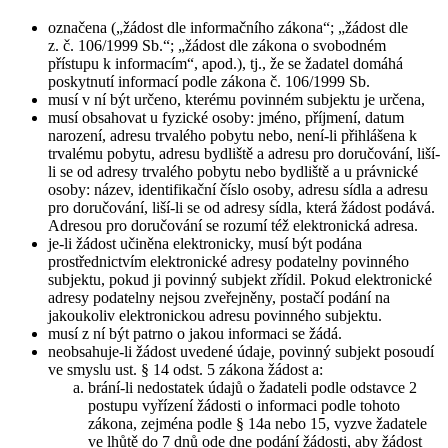
označena („žádost dle informačního zákona“; „žádost dle
z. č. 106/1999 Sb.“; „žádost dle zákona o svobodném
přístupu k informacím“, apod.), tj., že se žadatel domáhá
poskytnutí informací podle zákona č. 106/1999 Sb.
musí v ní být určeno, kterému povinném subjektu je určena,
musí obsahovat u fyzické osoby: jméno, příjmení, datum
narození, adresu trvalého pobytu nebo, není-li přihlášena k
trvalému pobytu, adresu bydliště a adresu pro doručování, liší-
li se od adresy trvalého pobytu nebo bydliště a u právnické
osoby: název, identifikační číslo osoby, adresu sídla a adresu
pro doručování, liší-li se od adresy sídla, která žádost podává.
Adresou pro doručování se rozumí též elektronická adresa.
je-li žádost učiněna elektronicky, musí být podána
prostřednictvím elektronické adresy podatelny povinného
subjektu, pokud ji povinný subjekt zřídil. Pokud elektronické
adresy podatelny nejsou zveřejněny, postačí podání na
jakoukoliv elektronickou adresu povinného subjektu.
musí z ní být patrno o jakou informaci se žádá.
neobsahuje-li žádost uvedené údaje, povinný subjekt posoudí
ve smyslu ust. § 14 odst. 5 zákona žádost a:
brání-li nedostatek údajů o žadateli podle odstavce 2
postupu vyřízení žádosti o informaci podle tohoto
zákona, zejména podle § 14a nebo 15, vyzve žadatele
ve lhůtě do 7 dnů ode dne podání žádosti, aby žádost