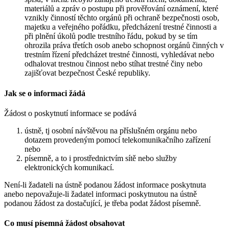
materiálů a zpráv o postupu při prověřování oznámení, které
vznikly činností těchto orgánů při ochraně bezpečnosti osob,
majetku a veřejného pořádku, předcházení trestné činnosti a
při plnění úkolů podle trestního řádu, pokud by se tím
ohrozila práva třetích osob anebo schopnost orgánů činných v
trestním řízení předcházet trestné činnosti, vyhledávat nebo
odhalovat trestnou činnost nebo stíhat trestné činy nebo
zajišťovat bezpečnost České republiky.
Jak se o informaci žádá
Žádost o poskytnutí informace se podává
ústně, tj osobní návštěvou na příslušném orgánu nebo
dotazem provedeným pomocí telekomunikačního zařízení
nebo
písemně, a to i prostřednictvím sítě nebo služby
elektronických komunikací.
Není-li žadateli na ústně podanou žádost informace poskytnuta
anebo nepovažuje-li žadatel informaci poskytnutou na ústně
podanou žádost za dostačující, je třeba podat žádost písemně.
Co musí písemná žádost obsahovat