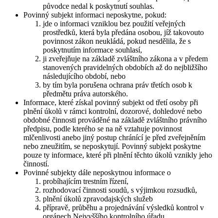
původce nedal k poskytnutí souhlas.
Povinný subjekt informaci neposkytne, pokud:
jde o informaci vzniklou bez použití veřejných
prostředků, která byla předána osobou, jíž takovouto
povinnost zákon neukládá, pokud nesdělila, že s
poskytnutím informace souhlasí,
ji zveřejňuje na základě zvláštního zákona a v předem
stanovených pravidelných obdobích až do nejbližšího
následujícího období, nebo
by tím byla porušena ochrana práv třetích osob k
předmětu práva autorského.
Informace, které získal povinný subjekt od třetí osoby při
plnění úkolů v rámci kontrolní, dozorové, dohledové nebo
obdobné činnosti prováděné na základě zvláštního právního
předpisu, podle kterého se na ně vztahuje povinnost
mlčenlivosti anebo jiný postup chránící je před zveřejněním
nebo zneužitím, se neposkytují. Povinný subjekt poskytne
pouze ty informace, které při plnění těchto úkolů vznikly jeho
činností.
Povinné subjekty dále neposkytnou informace o
probíhajícím trestním řízení,
rozhodovací činnosti soudů, s výjimkou rozsudků,
plnění úkolů zpravodajských služeb
přípravě, průběhu a projednávání výsledků kontrol v
orgánech Nejvyššího kontrolního úřadu,