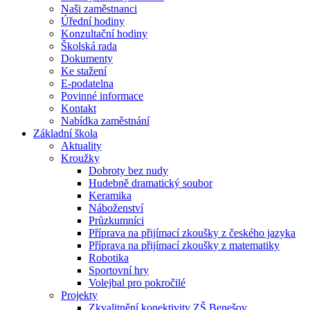
Naši zaměstnanci
Úřední hodiny
Konzultační hodiny
Školská rada
Dokumenty
Ke stažení
E-podatelna
Povinné informace
Kontakt
Nabídka zaměstnání
Základní škola
Aktuality
Kroužky
Dobroty bez nudy
Hudebně dramatický soubor
Keramika
Náboženství
Průzkumníci
Příprava na přijímací zkoušky z českého jazyka
Příprava na přijímací zkoušky z matematiky
Robotika
Sportovní hry
Volejbal pro pokročilé
Projekty
Zkvalitnění konektivity ZŠ Benešov