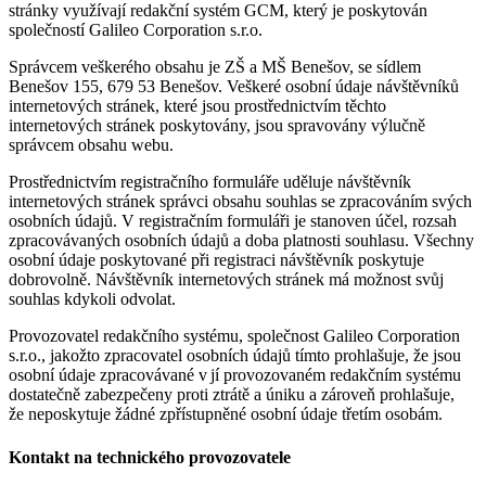
stránky využívají redakční systém GCM, který je poskytován
společností Galileo Corporation s.r.o.
Správcem veškerého obsahu je ZŠ a MŠ Benešov, se sídlem
Benešov 155, 679 53 Benešov. Veškeré osobní údaje návštěvníků
internetových stránek, které jsou prostřednictvím těchto
internetových stránek poskytovány, jsou spravovány výlučně
správcem obsahu webu.
Prostřednictvím registračního formuláře uděluje návštěvník
internetových stránek správci obsahu souhlas se zpracováním svých
osobních údajů. V registračním formuláři je stanoven účel, rozsah
zpracovávaných osobních údajů a doba platnosti souhlasu. Všechny
osobní údaje poskytované při registraci návštěvník poskytuje
dobrovolně. Návštěvník internetových stránek má možnost svůj
souhlas kdykoli odvolat.
Provozovatel redakčního systému, společnost Galileo Corporation
s.r.o., jakožto zpracovatel osobních údajů tímto prohlašuje, že jsou
osobní údaje zpracovávané v jí provozovaném redakčním systému
dostatečně zabezpečeny proti ztrátě a úniku a zároveň prohlašuje,
že neposkytuje žádné zpřístupněné osobní údaje třetím osobám.
Kontakt na technického provozovatele