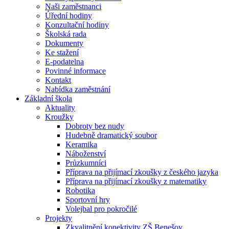
Naši zaměstnanci
Úřední hodiny
Konzultační hodiny
Školská rada
Dokumenty
Ke stažení
E-podatelna
Povinné informace
Kontakt
Nabídka zaměstnání
Základní škola
Aktuality
Kroužky
Dobroty bez nudy
Hudebně dramatický soubor
Keramika
Náboženství
Průzkumníci
Příprava na přijímací zkoušky z českého jazyka
Příprava na přijímací zkoušky z matematiky
Robotika
Sportovní hry
Volejbal pro pokročilé
Projekty
Zkvalitnění konektivity ZŠ Benešov