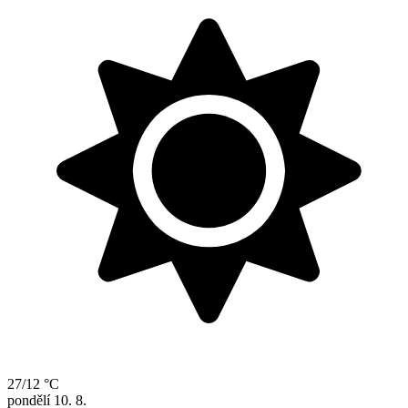
27/12 °C
pondělí
10. 8.