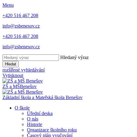
Menu
+420 516 467 208
info@zsbenesov.cz
+420 516 467 208
info@zsbenesov.cz
Hledaný výraz
Hledat
rozšířené vyhledávání
Vytisknout
ZŠ a MŠ
Benešov
Základní škola a Mateřská škola Benešov
O škole
Úřední deska
O nás
Historie
Organizace školního roku
Časový plán vyučování