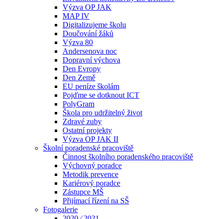
Výzva OP JAK
MAP IV
Digitalizujeme školu
Doučování žáků
Výzva 80
Andersenova noc
Dopravní výchova
Den Evropy
Den Země
EU peníze školám
Pojďme se dotknout ICT
PolyGram
Škola pro udržitelný život
Zdravé zuby
Ostatní projekty
Výzva OP JAK II
Školní poradenské pracoviště
Činnost školního poradenského pracoviště
Výchovný poradce
Metodik prevence
Kariérový poradce
Zástupce MŠ
Přijímací řízení na SŠ
Fotogalerie
2020 ⁄ 2021