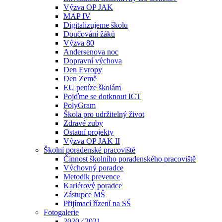
Výzva OP JAK
MAP IV
Digitalizujeme školu
Doučování žáků
Výzva 80
Andersenova noc
Dopravní výchova
Den Evropy
Den Země
EU peníze školám
Pojďme se dotknout ICT
PolyGram
Škola pro udržitelný život
Zdravé zuby
Ostatní projekty
Výzva OP JAK II
Školní poradenské pracoviště
Činnost školního poradenského pracoviště
Výchovný poradce
Metodik prevence
Kariérový poradce
Zástupce MŠ
Přijímací řízení na SŠ
Fotogalerie
2020 ⁄ 2021