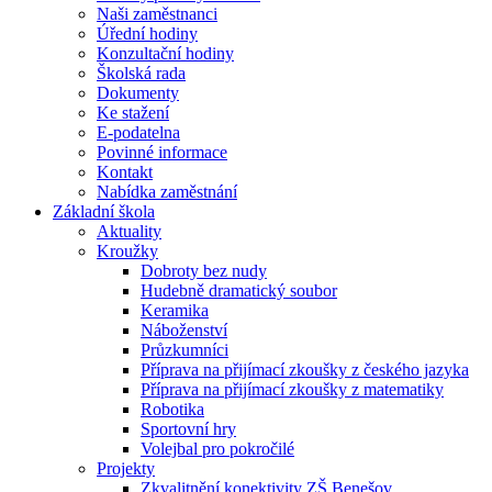
Naši zaměstnanci
Úřední hodiny
Konzultační hodiny
Školská rada
Dokumenty
Ke stažení
E-podatelna
Povinné informace
Kontakt
Nabídka zaměstnání
Základní škola
Aktuality
Kroužky
Dobroty bez nudy
Hudebně dramatický soubor
Keramika
Náboženství
Průzkumníci
Příprava na přijímací zkoušky z českého jazyka
Příprava na přijímací zkoušky z matematiky
Robotika
Sportovní hry
Volejbal pro pokročilé
Projekty
Zkvalitnění konektivity ZŠ Benešov