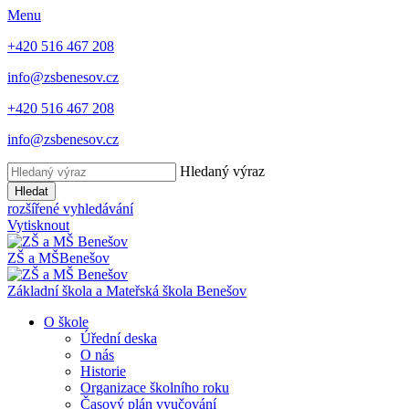
Menu
+420 516 467 208
info@zsbenesov.cz
+420 516 467 208
info@zsbenesov.cz
Hledaný výraz
Hledat
rozšířené vyhledávání
Vytisknout
ZŠ a MŠ
Benešov
Základní škola a Mateřská škola Benešov
O škole
Úřední deska
O nás
Historie
Organizace školního roku
Časový plán vyučování