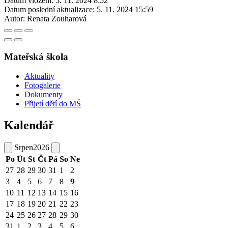
Datum vložení:
5. 11. 2024 8:52
Datum poslední aktualizace:
5. 11. 2024 15:59
Autor:
Renata Zouharová
Mateřská škola
Aktuality
Fotogalerie
Dokumenty
Přijetí dětí do MŠ
Kalendář
Srpen
2026
Po
Út
St
Čt
Pá
So
Ne
27
28
29
30
31
1
2
3
4
5
6
7
8
9
10
11
12
13
14
15
16
17
18
19
20
21
22
23
24
25
26
27
28
29
30
31
1
2
3
4
5
6