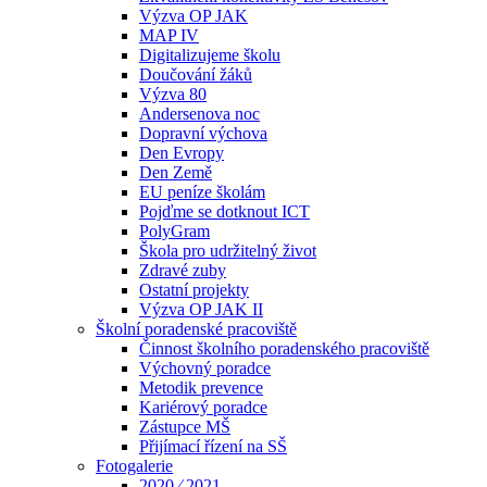
Výzva OP JAK
MAP IV
Digitalizujeme školu
Doučování žáků
Výzva 80
Andersenova noc
Dopravní výchova
Den Evropy
Den Země
EU peníze školám
Pojďme se dotknout ICT
PolyGram
Škola pro udržitelný život
Zdravé zuby
Ostatní projekty
Výzva OP JAK II
Školní poradenské pracoviště
Činnost školního poradenského pracoviště
Výchovný poradce
Metodik prevence
Kariérový poradce
Zástupce MŠ
Přijímací řízení na SŠ
Fotogalerie
2020 ⁄ 2021