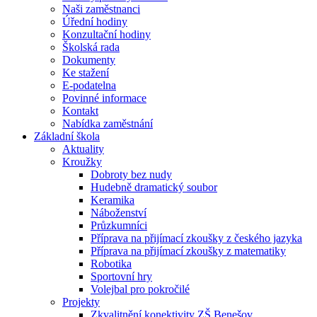
Naši zaměstnanci
Úřední hodiny
Konzultační hodiny
Školská rada
Dokumenty
Ke stažení
E-podatelna
Povinné informace
Kontakt
Nabídka zaměstnání
Základní škola
Aktuality
Kroužky
Dobroty bez nudy
Hudebně dramatický soubor
Keramika
Náboženství
Průzkumníci
Příprava na přijímací zkoušky z českého jazyka
Příprava na přijímací zkoušky z matematiky
Robotika
Sportovní hry
Volejbal pro pokročilé
Projekty
Zkvalitnění konektivity ZŠ Benešov