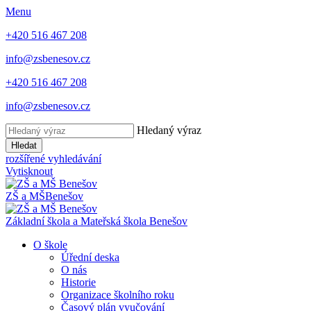
Menu
+420 516 467 208
info@zsbenesov.cz
+420 516 467 208
info@zsbenesov.cz
Hledaný výraz
Hledat
rozšířené vyhledávání
Vytisknout
ZŠ a MŠ
Benešov
Základní škola a Mateřská škola Benešov
O škole
Úřední deska
O nás
Historie
Organizace školního roku
Časový plán vyučování