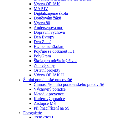
Výzva OP JAK
MAP IV
Digitalizujeme školu
Doučování žáků
Výzva 80
Andersenova noc
Dopravní výchova
Den Evropy
Den Země
EU peníze školám
Pojďme se dotknout ICT
PolyGram
Škola pro udržitelný život
Zdravé zuby
Ostatní projekty
Výzva OP JAK II
Školní poradenské pracoviště
Činnost školního poradenského pracoviště
Výchovný poradce
Metodik prevence
Kariérový poradce
Zástupce MŠ
Přijímací řízení na SŠ
Fotogalerie
2020 ⁄ 2021