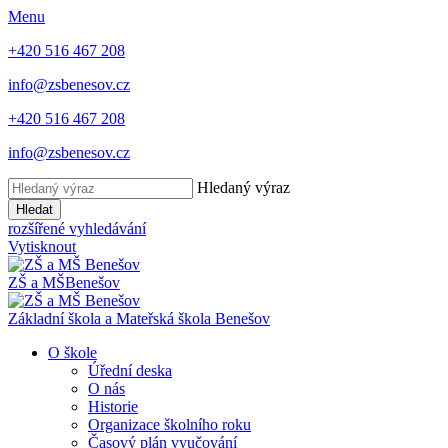
Menu
+420 516 467 208
info@zsbenesov.cz
+420 516 467 208
info@zsbenesov.cz
Hledaný výraz
Hledat
rozšířené vyhledávání
Vytisknout
ZŠ a MŠ
Benešov
Základní škola a Mateřská škola Benešov
O škole
Úřední deska
O nás
Historie
Organizace školního roku
Časový plán vyučování