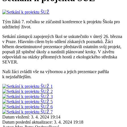
Tým žáků 7. ročníku se zúčastnil konference k projektu Škola pro
udržitelný život.
Setkání zástupců zapojených škol se uskutečnilo v úterý 26. března
v Praze. Hlavním cílem bylo sdílení získaných poznatků. Žáci
během desetiminutové prezentace představili ostatním svůj projekt,
popsali již splněné úkoly a nastínili plánované kroky. V závěru
odpovídali na otázky přítomných hostů z ekologického střediska
SEVER.
Naši žáci zvládli vše na výbornou a jejich prezentace patřila
k nejzdařilejším.
Datum vložení:
3. 4. 2024 19:14
Datum poslední aktualizace:
3. 4. 2024 19:18