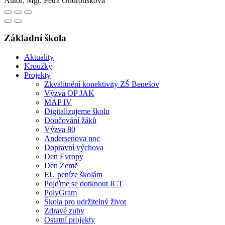
Autor:
Mgr. Petra Ondroušková
Základní škola
Aktuality
Kroužky
Projekty
Zkvalitnění konektivity ZŠ Benešov
Výzva OP JAK
MAP IV
Digitalizujeme školu
Doučování žáků
Výzva 80
Andersenova noc
Dopravní výchova
Den Evropy
Den Země
EU peníze školám
Pojďme se dotknout ICT
PolyGram
Škola pro udržitelný život
Zdravé zuby
Ostatní projekty