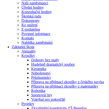
Naši zaměstnanci
Úřední hodiny
Konzultační hodiny
Školská rada
Dokumenty
Ke stažení
E-podatelna
Povinné informace
Kontakt
Nabídka zaměstnání
Základní škola
Aktuality
Kroužky
Dobroty bez nudy
Hudebně dramatický soubor
Keramika
Náboženství
Průzkumníci
Příprava na přijímací zkoušky z českého jazyka
Příprava na přijímací zkoušky z matematiky
Robotika
Sportovní hry
Volejbal pro pokročilé
Projekty
Zkvalitnění konektivity ZŠ Benešov