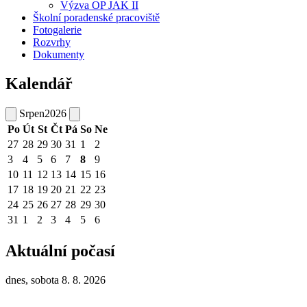
Výzva OP JAK II
Školní poradenské pracoviště
Fotogalerie
Rozvrhy
Dokumenty
Kalendář
Srpen
2026
Po
Út
St
Čt
Pá
So
Ne
27
28
29
30
31
1
2
3
4
5
6
7
8
9
10
11
12
13
14
15
16
17
18
19
20
21
22
23
24
25
26
27
28
29
30
31
1
2
3
4
5
6
Aktuální počasí
dnes, sobota 8. 8. 2026