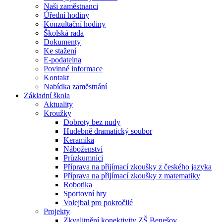
Naši zaměstnanci
Úřední hodiny
Konzultační hodiny
Školská rada
Dokumenty
Ke stažení
E-podatelna
Povinné informace
Kontakt
Nabídka zaměstnání
Základní škola
Aktuality
Kroužky
Dobroty bez nudy
Hudebně dramatický soubor
Keramika
Náboženství
Průzkumníci
Příprava na přijímací zkoušky z českého jazyka
Příprava na přijímací zkoušky z matematiky
Robotika
Sportovní hry
Volejbal pro pokročilé
Projekty
Zkvalitnění konektivity ZŠ Benešov