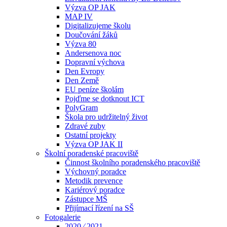
Výzva OP JAK
MAP IV
Digitalizujeme školu
Doučování žáků
Výzva 80
Andersenova noc
Dopravní výchova
Den Evropy
Den Země
EU peníze školám
Pojďme se dotknout ICT
PolyGram
Škola pro udržitelný život
Zdravé zuby
Ostatní projekty
Výzva OP JAK II
Školní poradenské pracoviště
Činnost školního poradenského pracoviště
Výchovný poradce
Metodik prevence
Kariérový poradce
Zástupce MŠ
Přijímací řízení na SŠ
Fotogalerie
2020 ⁄ 2021