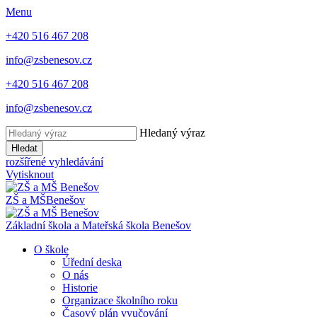
Menu
+420 516 467 208
info@zsbenesov.cz
+420 516 467 208
info@zsbenesov.cz
Hledaný výraz
Hledat
rozšířené vyhledávání
Vytisknout
ZŠ a MŠ
Benešov
Základní škola a Mateřská škola Benešov
O škole
Úřední deska
O nás
Historie
Organizace školního roku
Časový plán vyučování