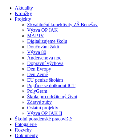
Aktuality
Kroužky
Projekty
Zkvalitnění konektivity ZŠ Benešov
Výzva OP JAK
MAP IV
Digitalizujeme školu
Doučování žáků
Výzva 80
Andersenova noc
Dopravní výchova
Den Evropy
Den Země
EU peníze školám
Pojďme se dotknout ICT
PolyGram
Škola pro udržitelný život
Zdravé zuby
Ostatní projekty
Výzva OP JAK II
Školní poradenské pracoviště
Fotogalerie
Rozvrhy
Dokumenty