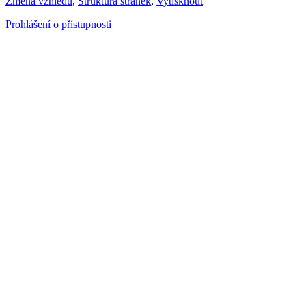
Změna vzhledu
,
Struktura stránek
,
Vytisknout
Prohlášení o přístupnosti