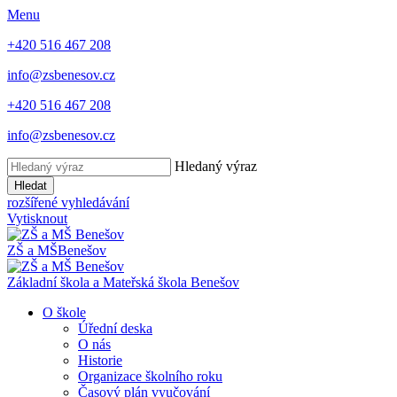
Menu
+420 516 467 208
info@zsbenesov.cz
+420 516 467 208
info@zsbenesov.cz
Hledaný výraz
Hledat
rozšířené vyhledávání
Vytisknout
ZŠ a MŠ
Benešov
Základní škola a Mateřská škola Benešov
O škole
Úřední deska
O nás
Historie
Organizace školního roku
Časový plán vyučování