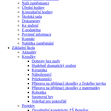
Naši zaměstnanci
Úřední hodiny
Konzultační hodiny
Školská rada
Dokumenty
Ke stažení
E-podatelna
Povinné informace
Kontakt
Nabídka zaměstnání
Základní škola
Aktuality
Kroužky
Dobroty bez nudy
Hudebně dramatický soubor
Keramika
Náboženství
Průzkumníci
Příprava na přijímací zkoušky z českého jazyka
Příprava na přijímací zkoušky z matematiky
Robotika
Sportovní hry
Volejbal pro pokročilé
Projekty
Zkvalitnění konektivity ZŠ Benešov