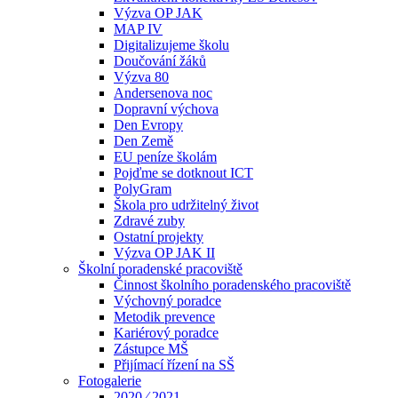
Výzva OP JAK
MAP IV
Digitalizujeme školu
Doučování žáků
Výzva 80
Andersenova noc
Dopravní výchova
Den Evropy
Den Země
EU peníze školám
Pojďme se dotknout ICT
PolyGram
Škola pro udržitelný život
Zdravé zuby
Ostatní projekty
Výzva OP JAK II
Školní poradenské pracoviště
Činnost školního poradenského pracoviště
Výchovný poradce
Metodik prevence
Kariérový poradce
Zástupce MŠ
Přijímací řízení na SŠ
Fotogalerie
2020 ⁄ 2021