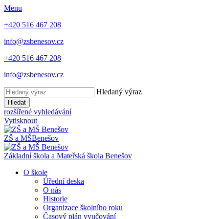
Menu
+420 516 467 208
info@zsbenesov.cz
+420 516 467 208
info@zsbenesov.cz
Hledaný výraz
Hledat
rozšířené vyhledávání
Vytisknout
ZŠ a MŠ
Benešov
Základní škola a Mateřská škola Benešov
O škole
Úřední deska
O nás
Historie
Organizace školního roku
Časový plán vyučování