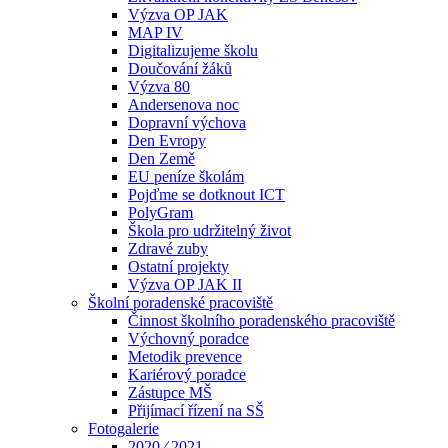
Výzva OP JAK
MAP IV
Digitalizujeme školu
Doučování žáků
Výzva 80
Andersenova noc
Dopravní výchova
Den Evropy
Den Země
EU peníze školám
Pojďme se dotknout ICT
PolyGram
Škola pro udržitelný život
Zdravé zuby
Ostatní projekty
Výzva OP JAK II
Školní poradenské pracoviště
Činnost školního poradenského pracoviště
Výchovný poradce
Metodik prevence
Kariérový poradce
Zástupce MŠ
Přijímací řízení na SŠ
Fotogalerie
2020 ⁄ 2021