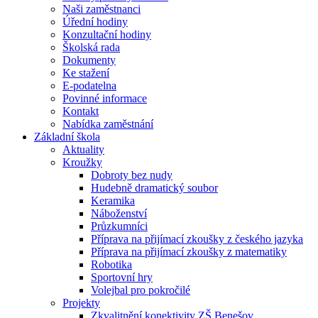
Naši zaměstnanci
Úřední hodiny
Konzultační hodiny
Školská rada
Dokumenty
Ke stažení
E-podatelna
Povinné informace
Kontakt
Nabídka zaměstnání
Základní škola
Aktuality
Kroužky
Dobroty bez nudy
Hudebně dramatický soubor
Keramika
Náboženství
Průzkumníci
Příprava na přijímací zkoušky z českého jazyka
Příprava na přijímací zkoušky z matematiky
Robotika
Sportovní hry
Volejbal pro pokročilé
Projekty
Zkvalitnění konektivity ZŠ Benešov