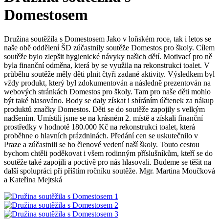
Domestosem
Družina soutěžila s Domestosem Jako v loňském roce, tak i letos se
naše obě oddělení ŠD zúčastnily soutěže Domestos pro školy. Cílem
soutěže bylo zlepšit hygienické návyky našich dětí. Motivací pro ně
byla finanční odměna, která by se využila na rekonstrukci toalet. V
průběhu soutěže měly děti plnit čtyři zadané aktivity. Výsledkem byl
vždy produkt, který byl zdokumentován a následně prezentován na
webových stránkách Domestos pro školy. Tam pro naše děti mohlo
být také hlasováno. Body se daly získat i sbíráním účtenek za nákup
produktů značky Domestos. Děti se do soutěže zapojily s velkým
nadšením. Umístili jsme se na krásném 2. místě a získali finanční
prostředky v hodnotě 180.000 Kč na rekonstrukci toalet, která
proběhne o hlavních prázdninách. Předání cen se uskutečnilo v
Praze a zúčastnili se ho členové vedení naší školy. Touto cestou
bychom chtěli poděkovat i všem rodinným příslušníkům, kteří se do
soutěže také zapojili a poctivě pro nás hlasovali. Budeme se těšit na
další spolupráci při příštím ročníku soutěže. Mgr. Martina Moučková
a Kateřina Mejtská