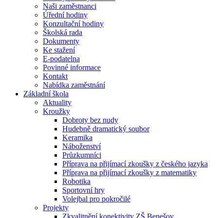
Naši zaměstnanci
Úřední hodiny
Konzultační hodiny
Školská rada
Dokumenty
Ke stažení
E-podatelna
Povinné informace
Kontakt
Nabídka zaměstnání
Základní škola
Aktuality
Kroužky
Dobroty bez nudy
Hudebně dramatický soubor
Keramika
Náboženství
Průzkumníci
Příprava na přijímací zkoušky z českého jazyka
Příprava na přijímací zkoušky z matematiky
Robotika
Sportovní hry
Volejbal pro pokročilé
Projekty
Zkvalitnění konektivity ZŠ Benešov