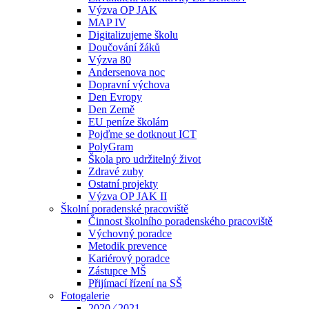
Výzva OP JAK
MAP IV
Digitalizujeme školu
Doučování žáků
Výzva 80
Andersenova noc
Dopravní výchova
Den Evropy
Den Země
EU peníze školám
Pojďme se dotknout ICT
PolyGram
Škola pro udržitelný život
Zdravé zuby
Ostatní projekty
Výzva OP JAK II
Školní poradenské pracoviště
Činnost školního poradenského pracoviště
Výchovný poradce
Metodik prevence
Kariérový poradce
Zástupce MŠ
Přijímací řízení na SŠ
Fotogalerie
2020 ⁄ 2021