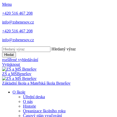
Menu
+420 516 467 208
info@zsbenesov.cz
+420 516 467 208
info@zsbenesov.cz
Hledaný výraz
Hledat
rozšířené vyhledávání
Vytisknout
ZŠ a MŠ
Benešov
Základní škola a Mateřská škola Benešov
O škole
Úřední deska
O nás
Historie
Organizace školního roku
Časový plán vyučování