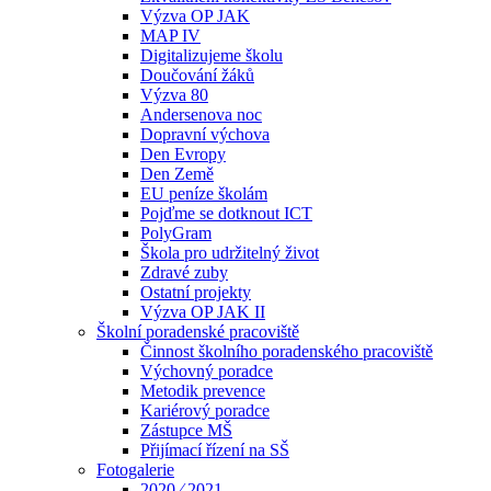
Výzva OP JAK
MAP IV
Digitalizujeme školu
Doučování žáků
Výzva 80
Andersenova noc
Dopravní výchova
Den Evropy
Den Země
EU peníze školám
Pojďme se dotknout ICT
PolyGram
Škola pro udržitelný život
Zdravé zuby
Ostatní projekty
Výzva OP JAK II
Školní poradenské pracoviště
Činnost školního poradenského pracoviště
Výchovný poradce
Metodik prevence
Kariérový poradce
Zástupce MŠ
Přijímací řízení na SŠ
Fotogalerie
2020 ⁄ 2021