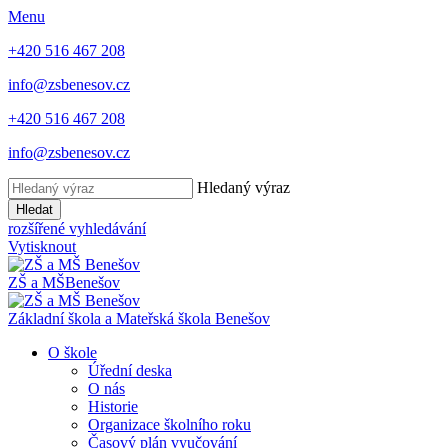
Menu
+420 516 467 208
info@zsbenesov.cz
+420 516 467 208
info@zsbenesov.cz
Hledaný výraz
Hledat
rozšířené vyhledávání
Vytisknout
ZŠ a MŠ
Benešov
Základní škola a Mateřská škola Benešov
O škole
Úřední deska
O nás
Historie
Organizace školního roku
Časový plán vyučování