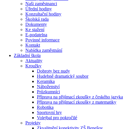
Naši zaměstnanci
Úřední hodiny
Konzultační hodiny
Školská rada
Dokumenty
Ke stažení
E-podatelna
Povinné informace
Kontakt
Nabídka zaměstnání
Základní škola
Aktuality
Kroužky
Dobroty bez nudy
Hudebně dramatický soubor
Keramika
Náboženství
Průzkumníci
Příprava na přijímací zkoušky z českého jazyka
Příprava na přijímací zkoušky z matematiky
Robotika
Sportovní hry
Volejbal pro pokročilé
Projekty
Zkvalitnění konektivity ZŠ Benešov