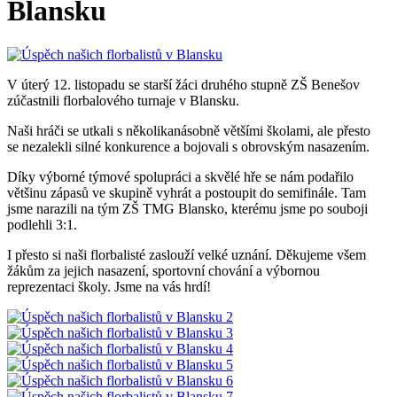
Blansku
V úterý 12. listopadu se starší žáci druhého stupně ZŠ Benešov
zúčastnili florbalového turnaje v Blansku.
Naši hráči se utkali s několikanásobně většími školami, ale přesto
se nezalekli silné konkurence a bojovali s obrovským nasazením.
Díky
výborné týmové spolupráci a skvělé hře se nám podařilo
většinu zápasů ve skupině vyhrát a postoupit do semifinále. Tam
jsme narazili na tým ZŠ TMG Blansko, kterému jsme po souboji
podlehli 3:1.
I přesto si naši florbalisté zaslouží velké uznání. Děkujeme všem
žákům za jejich nasazení, sportovní chování a výbornou
reprezentaci školy. Jsme na vás hrdí!