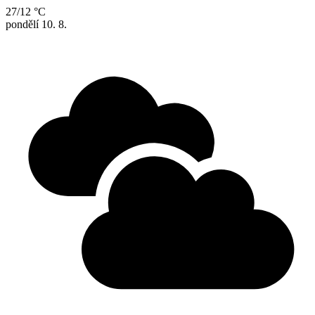
27/12 °C
pondělí
10. 8.