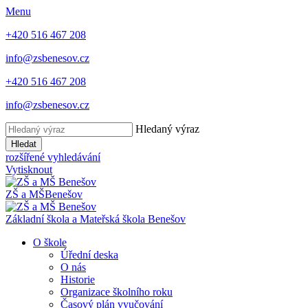
Menu
+420 516 467 208
info@zsbenesov.cz
+420 516 467 208
info@zsbenesov.cz
Hledaný výraz
Hledat
rozšířené vyhledávání
Vytisknout
ZŠ a MŠ
Benešov
Základní škola a Mateřská škola Benešov
O škole
Úřední deska
O nás
Historie
Organizace školního roku
Časový plán vyučování