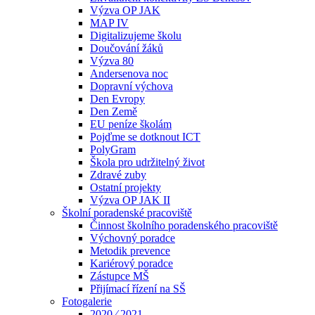
Výzva OP JAK
MAP IV
Digitalizujeme školu
Doučování žáků
Výzva 80
Andersenova noc
Dopravní výchova
Den Evropy
Den Země
EU peníze školám
Pojďme se dotknout ICT
PolyGram
Škola pro udržitelný život
Zdravé zuby
Ostatní projekty
Výzva OP JAK II
Školní poradenské pracoviště
Činnost školního poradenského pracoviště
Výchovný poradce
Metodik prevence
Kariérový poradce
Zástupce MŠ
Přijímací řízení na SŠ
Fotogalerie
2020 ⁄ 2021