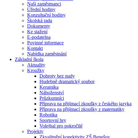
Naši zaměstnanci
Úřední hodiny
Konzultační hodiny
Školská rada
Dokumenty
Ke stažení
E-podatelna
Povinné informace
Kontakt
Nabídka zaměstnání
Základní škola
Aktuality
Kroužky
Dobroty bez nudy
Hudebně dramatický soubor
Keramika
Náboženství
Průzkumníci
Příprava na přijímací zkoušky z českého jazyka
Příprava na přijímací zkoušky z matematiky
Robotika
Sportovní hry
Volejbal pro pokročilé
Projekty
Zkvalitnění konektivity ZŠ Benešov