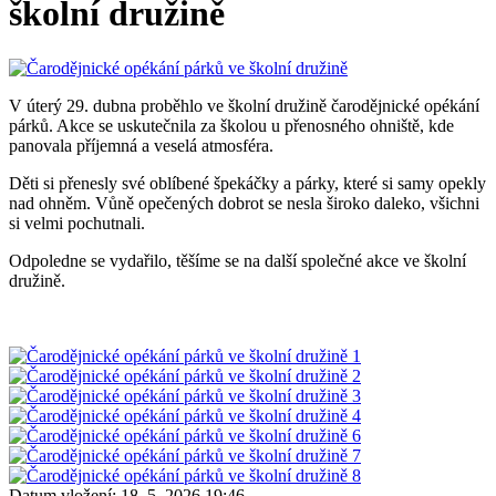
školní družině
V úterý 29. dubna proběhlo ve školní družině čarodějnické opékání
párků. Akce se uskutečnila za školou u přenosného ohniště, kde
panovala příjemná a veselá atmosféra.
Děti si přenesly své oblíbené špekáčky a párky, které si samy opekly
nad ohněm. Vůně opečených dobrot se nesla široko daleko, všichni
si velmi pochutnali.
Odpoledne se vydařilo, těšíme se na další společné akce ve školní
družině.
Datum vložení:
18. 5. 2026 19:46