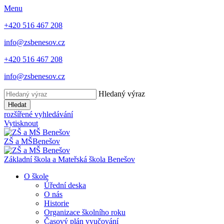
Menu
+420 516 467 208
info@zsbenesov.cz
+420 516 467 208
info@zsbenesov.cz
Hledaný výraz
Hledat
rozšířené vyhledávání
Vytisknout
ZŠ a MŠ
Benešov
Základní škola a Mateřská škola Benešov
O škole
Úřední deska
O nás
Historie
Organizace školního roku
Časový plán vyučování