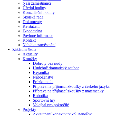
Naši zaměstnanci
Úřední hodiny
Konzultační hodiny
Školská rada
Dokumenty
Ke stažení
E-podatelna
Povinné informace
Kontakt
Nabídka zaměstnání
Základní škola
Aktuality
Kroužky
Dobroty bez nudy
Hudebně dramatický soubor
Keramika
Náboženství
Průzkumníci
Příprava na přijímací zkoušky z českého jazyka
Příprava na přijímací zkoušky z matematiky
Robotika
Sportovní hry
Volejbal pro pokročilé
Projekty
Zkvalitnění konektivity ZŠ Benešov