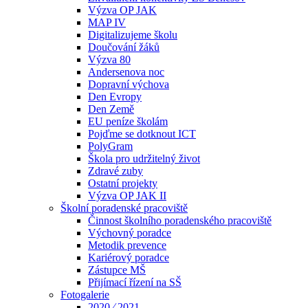
Výzva OP JAK
MAP IV
Digitalizujeme školu
Doučování žáků
Výzva 80
Andersenova noc
Dopravní výchova
Den Evropy
Den Země
EU peníze školám
Pojďme se dotknout ICT
PolyGram
Škola pro udržitelný život
Zdravé zuby
Ostatní projekty
Výzva OP JAK II
Školní poradenské pracoviště
Činnost školního poradenského pracoviště
Výchovný poradce
Metodik prevence
Kariérový poradce
Zástupce MŠ
Přijímací řízení na SŠ
Fotogalerie
2020 ⁄ 2021