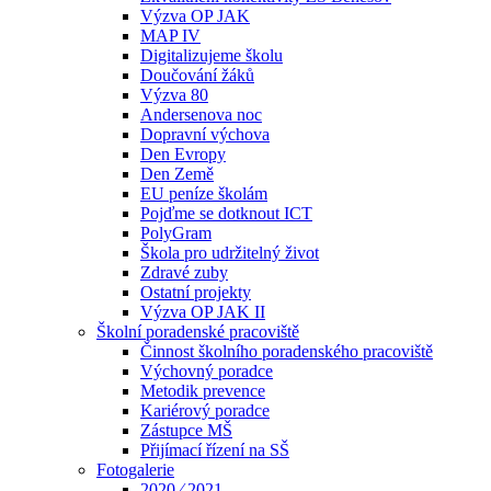
Výzva OP JAK
MAP IV
Digitalizujeme školu
Doučování žáků
Výzva 80
Andersenova noc
Dopravní výchova
Den Evropy
Den Země
EU peníze školám
Pojďme se dotknout ICT
PolyGram
Škola pro udržitelný život
Zdravé zuby
Ostatní projekty
Výzva OP JAK II
Školní poradenské pracoviště
Činnost školního poradenského pracoviště
Výchovný poradce
Metodik prevence
Kariérový poradce
Zástupce MŠ
Přijímací řízení na SŠ
Fotogalerie
2020 ⁄ 2021