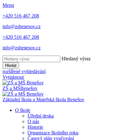
Menu
+420 516 467 208
info@zsbenesov.cz
+420 516 467 208
info@zsbenesov.cz
Hledaný výraz
Hledat
rozšířené vyhledávání
Vytisknout
ZŠ a MŠ
Benešov
Základní škola a Mateřská škola Benešov
O škole
Úřední deska
O nás
Historie
Organizace školního roku
Časový plán vyučování