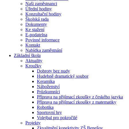
Naši zaměstnanci
Úřední hodiny
Konzultační hodiny
Školská rada
Dokumenty
Ke stažení
E-podatelna
Povinné informace
Kontakt
Nabídka zaměstnání
Základní škola
Aktuality
Kroužky
Dobroty bez nudy
Hudebně dramatický soubor
Keramika
Náboženství
Průzkumníci
Příprava na přijímací zkoušky z českého jazyka
Příprava na přijímací zkoušky z matematiky
Robotika
Sportovní hry
Volejbal pro pokročilé
Projekty
Zkvalitnění konektivity ZŠ Benešov