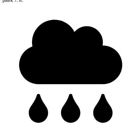
pátek
7. 8.