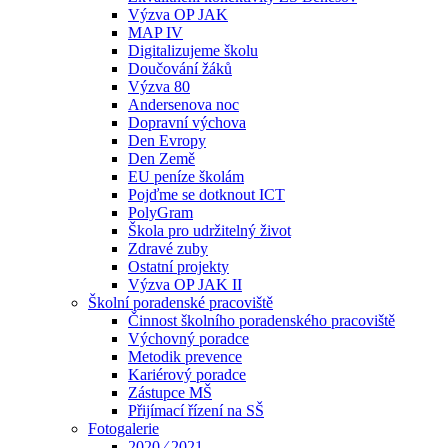
Výzva OP JAK
MAP IV
Digitalizujeme školu
Doučování žáků
Výzva 80
Andersenova noc
Dopravní výchova
Den Evropy
Den Země
EU peníze školám
Pojďme se dotknout ICT
PolyGram
Škola pro udržitelný život
Zdravé zuby
Ostatní projekty
Výzva OP JAK II
Školní poradenské pracoviště
Činnost školního poradenského pracoviště
Výchovný poradce
Metodik prevence
Kariérový poradce
Zástupce MŠ
Přijímací řízení na SŠ
Fotogalerie
2020 ⁄ 2021