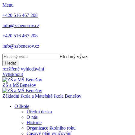
Menu
+420 516 467 208
info@zsbenesov.cz
+420 516 467 208
info@zsbenesov.cz
Hledaný výraz
Hledat
rozšířené vyhledávání
Vytisknout
ZŠ a MŠ
Benešov
Základní škola a Mateřská škola Benešov
O škole
Úřední deska
O nás
Historie
Organizace školního roku
Časový plán vyučování