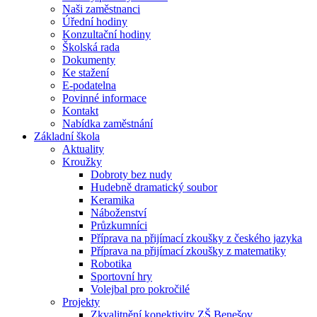
Naši zaměstnanci
Úřední hodiny
Konzultační hodiny
Školská rada
Dokumenty
Ke stažení
E-podatelna
Povinné informace
Kontakt
Nabídka zaměstnání
Základní škola
Aktuality
Kroužky
Dobroty bez nudy
Hudebně dramatický soubor
Keramika
Náboženství
Průzkumníci
Příprava na přijímací zkoušky z českého jazyka
Příprava na přijímací zkoušky z matematiky
Robotika
Sportovní hry
Volejbal pro pokročilé
Projekty
Zkvalitnění konektivity ZŠ Benešov